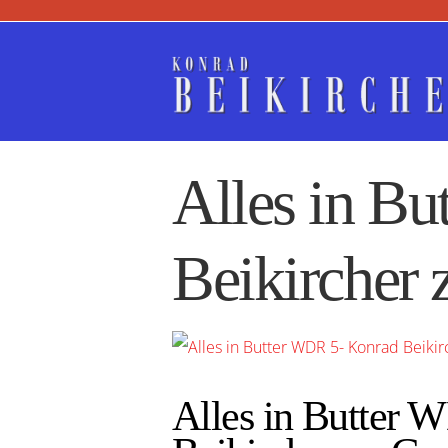
Zum
Inhalt
springen
Alles in B
Beikircher 
Zeige
grösseres
Alles in Butter 
Bild