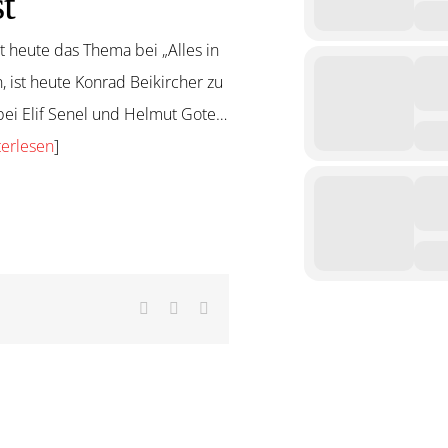
t
t heute das Thema bei „Alles in
, ist heute Konrad Beikircher zu
 bei Elif Senel und Helmut Gote…
terlesen
]
Facebook
X
Pinterest