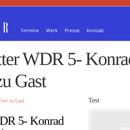
Termine
Werk
Presse
Kontakt
utter WDR 5- Konra
zu Gast
Test
WDR 5- Konrad