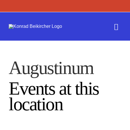
Zum
Inhalt
springen
Togg
Navi
Termine
Augustinum
Werk
Events at this
Presse
location
Kontakt