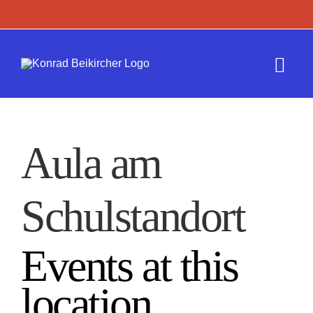
Zum
Inhalt
springen
Togg
Navi
Termine
Aula am
Werk
Schulstandort
Presse
Kontakt
Events at this
location