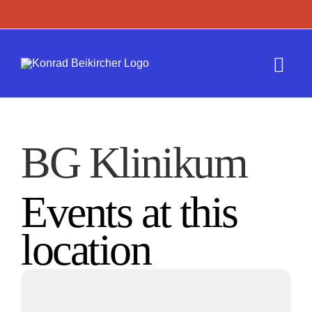
Zum
Inhalt
springen
Togg
Navi
Termine
BG Klinikum
Werk
Events at this
Presse
location
Kontakt