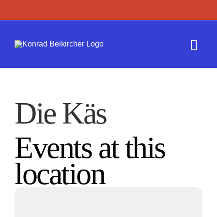
Zum
Inhalt
springen
Togg
Navi
Termine
Die Käs
Werk
Events at this
Presse
location
Kontakt