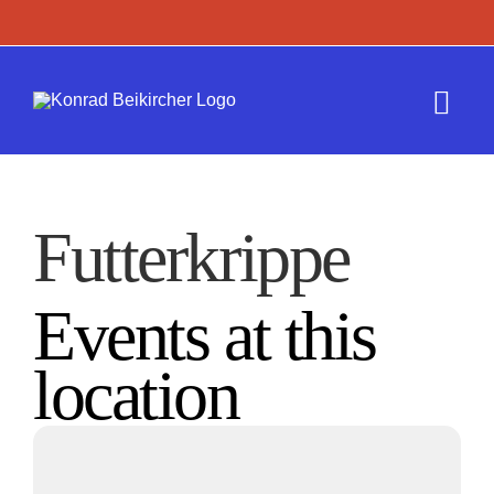
Zum
Inhalt
springen
Togg
Navi
Termine
Futterkrippe
Werk
Events at this
Presse
location
Kontakt