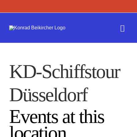
Zum
Inhalt
springen
Togg
Navi
Termine
KD-Schiffstour
Werk
Düsseldorf
Presse
Kontakt
Events at this
location