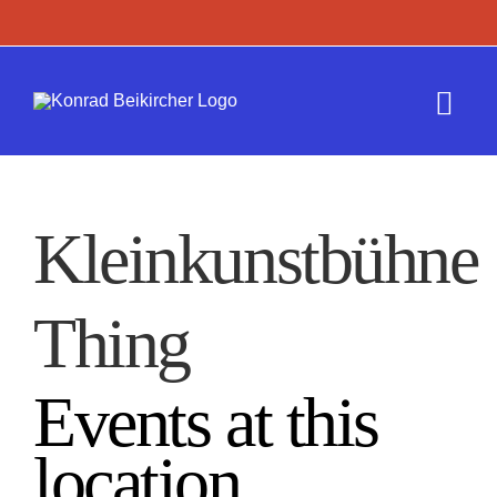
Zum
Inhalt
springen
Togg
Navi
Termine
Kleinkunstbühne
Werk
Thing
Presse
Kontakt
Events at this
location