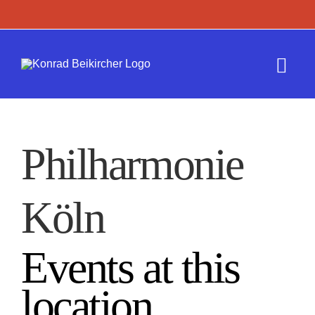
Zum
Inhalt
springen
Togg
Navi
Termine
Philharmonie
Werk
Köln
Presse
Kontakt
Events at this
location