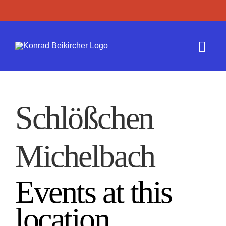
Zum
Inhalt
springen
Togg
Navi
Termine
Schlößchen
Werk
Michelbach
Presse
Kontakt
Events at this
location