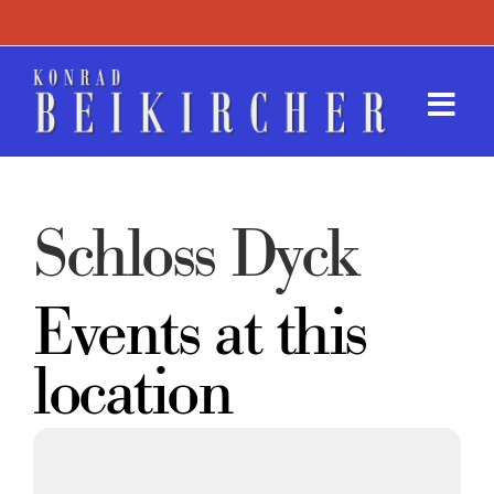
Zum
Inhalt
springen
Togg
Navi
Termin
Schloss Dyck
Werk
Presse
Events at this
location
Kontak