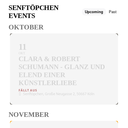
SENFTÖPCHEN
Upcoming
Past
EVENTS
OKTOBER
11
OKT.
CLARA & ROBERT
SCHUMANN - GLANZ UND
ELEND EINER
KÜNSTLERLIEBE
Senftöpchen
, Große Neugasse 2, 50667 Köln
NOVEMBER