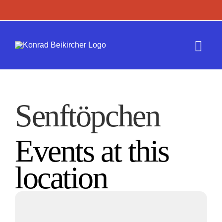
Zum
Inhalt
springen
Togg
Navi
Termine
Senftöpchen
Werk
Events at this
Presse
location
Kontakt