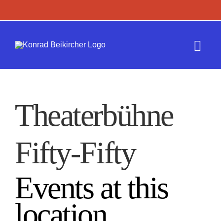
Zum
Inhalt
springen
Togg
Navi
Termine
Theaterbühne
Werk
Fifty-Fifty
Presse
Kontakt
Events at this
location