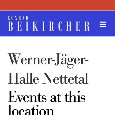
Zum
Inhalt
springen
Togg
Navi
Termin
Werner-Jäger-
Werk
Presse
Halle Nettetal
Kontak
Events at this
location