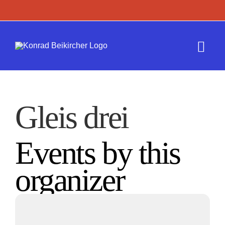
Zum
Inhalt
springen
Togg
Navi
Termine
Gleis drei
Werk
Events by this
Presse
organizer
Kontakt