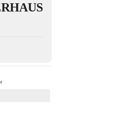
ERHAUS
st