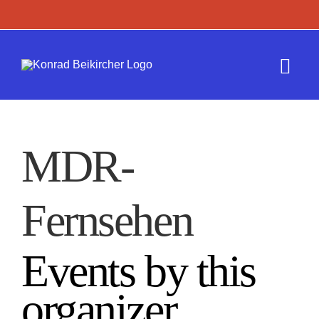
Zum
Inhalt
springen
Togg
Navi
Termine
MDR-
Werk
Fernsehen
Presse
Kontakt
Events by this
organizer