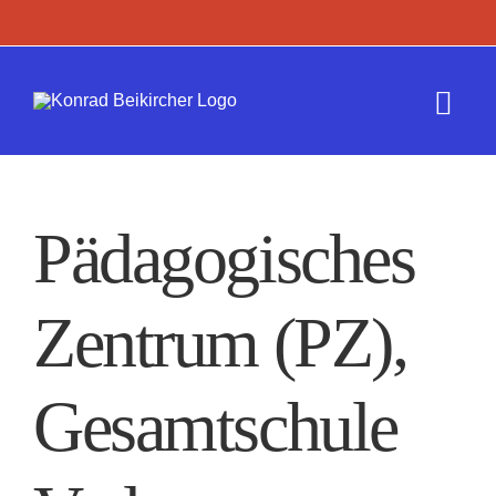
Zum
Inhalt
springen
Togg
Navi
Termine
Pädagogisches
Werk
Zentrum (PZ),
Presse
Kontakt
Gesamtschule