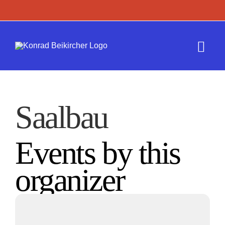
Zum
Inhalt
springen
Togg
Navi
Termine
Saalbau
Werk
Events by this
Presse
organizer
Kontakt