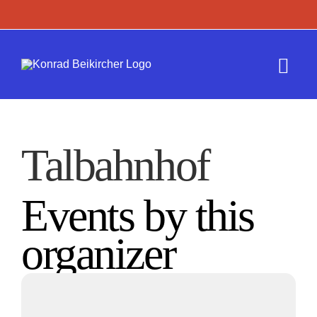
Zum
Inhalt
springen
Togg
Navi
Termine
Talbahnhof
Werk
Events by this
Presse
organizer
Kontakt