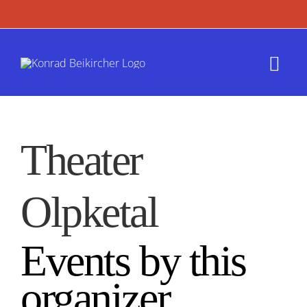
Zum
Inhalt
springen
Togg
Navi
Termin
Theater
Werk
Presse
Olpketal
Kontak
Events by this
organizer