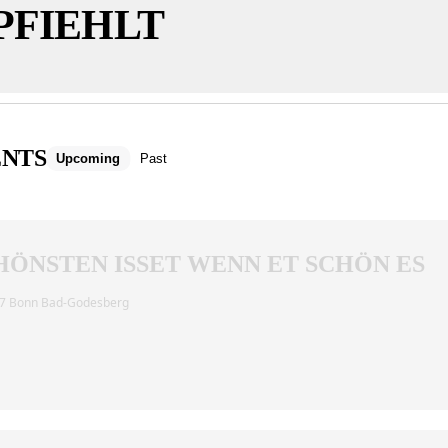
PFIEHLT
ENTS
Upcoming
Past
ÖNSTEN ISSET WENN ET SCHÖN ES
177 Bonn Bad-Godesberg