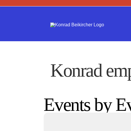
Zum
Inhalt
springen
Konrad emp
Events by E