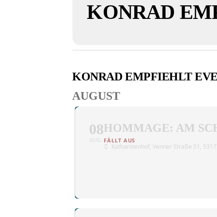
KONRAD EM
KONRAD EMPFIEHLT EV
AUGUST
08
HOMMAGE: AM SCH
AUG.
Katharinenhof
, Venner Straße 51, 53