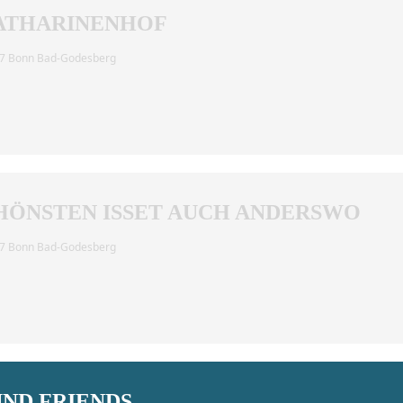
ATHARINENHOF
177 Bonn Bad-Godesberg
ÖNSTEN ISSET AUCH ANDERSWO
177 Bonn Bad-Godesberg
UND FRIENDS