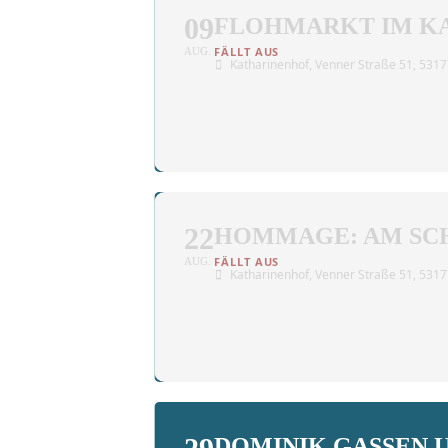
09
FLOHMARKT IM K
AUG.
Katharinenhof
, Venner Straße 51, 53
22
HOMMAGE: AM SCH
AUG.
Katharinenhof
, Venner Straße 51, 53
DOMINIK GASSEN 