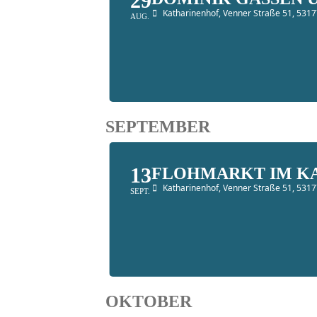
29
Katharinenhof
, Venner Straße 51, 53
AUG.
SEPTEMBER
13
FLOHMARKT IM K
Katharinenhof
, Venner Straße 51, 53
SEPT.
OKTOBER