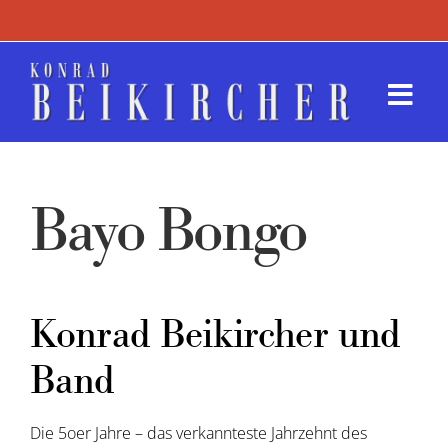
Zum
Inhalt
springen
Togg
Navi
Termin
Bayo Bongo
Werk
Presse
Konrad Beikircher und
Kontak
Band
Die 5oer Jahre – das verkannteste Jahrzehnt des