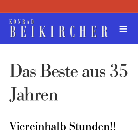
Zum
Inhalt
springen
Togg
Navi
Termin
Das Beste aus 35
Werk
Presse
Jahren
Kontak
Viereinhalb Stunden!!