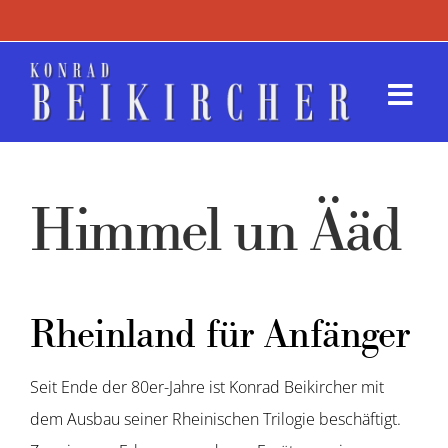
Zum
Inhalt
springen
Togg
Navi
Termin
Himmel un Ääd
Werk
Presse
Rheinland für Anfänger
Kontak
Seit Ende der 80er-Jahre ist Konrad Beikircher mit
dem Ausbau seiner Rheinischen Trilogie beschäftigt.