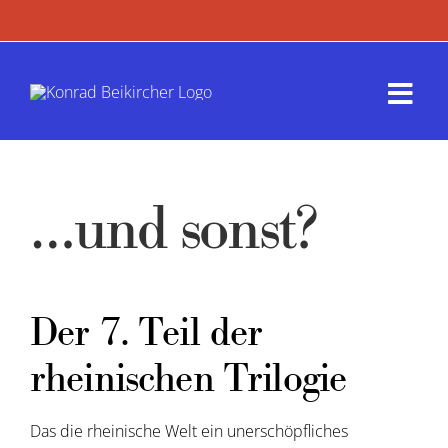
Zum
Inhalt
springen
Togg
Navi
Termin
…und sonst?
Werk
Presse
Der 7. Teil der
Kontak
rheinischen Trilogie
Das die rheinische Welt ein unerschöpfliches