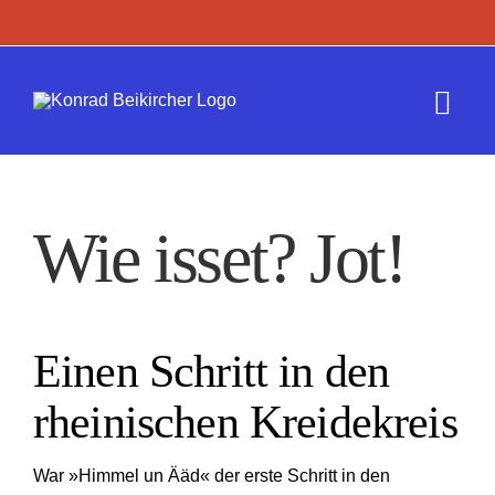
Zum
Inhalt
springen
Togg
Navi
Termine
Wie isset? Jot!
Werk
Presse
Einen Schritt in den
Kontakt
rheinischen Kreidekreis
War »Himmel un Ääd« der erste Schritt in den