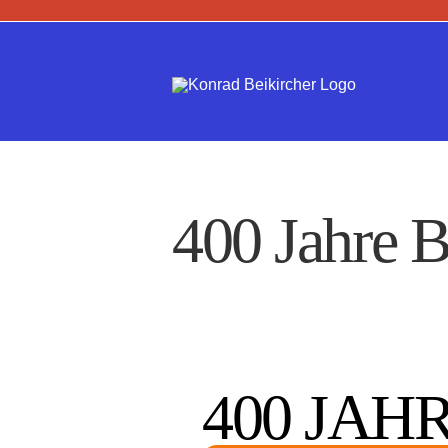
Zum
Inhalt
springen
400 Jahre B
400 JAH