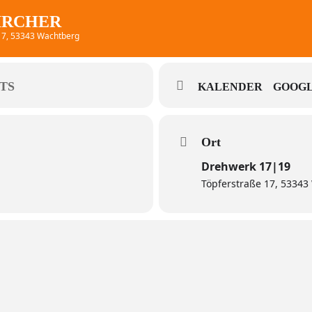
KIRCHER
 17, 53343 Wachtberg
TS
KALENDER
GOOGL
Ort
Drehwerk 17|19
Töpferstraße 17, 5334