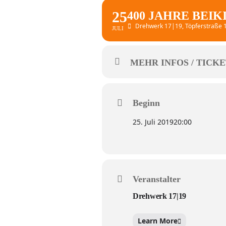
25
400 JAHRE BEI
Drehwerk 17|19
, Töpferstraße
JULI
MEHR INFOS / TICKE
Beginn
25. Juli 2019
20:00
Veranstalter
Drehwerk 17|19
Learn More