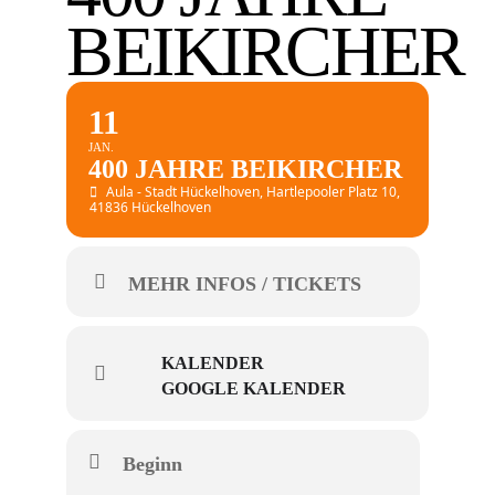
BEIKIRCHER
11
JAN.
400 JAHRE BEIKIRCHER
Aula - Stadt Hückelhoven
, Hartlepooler Platz 10,
41836 Hückelhoven
MEHR INFOS / TICKETS
KALENDER
GOOGLE KALENDER
Beginn