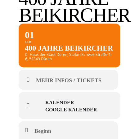
BEIKIRCHER
01
FEB.
400 JAHRE BEIKIRCHER
Haus der Stadt Düren
, Stefan-Schwer-Straße 4-
6, 52349 Düren
MEHR INFOS / TICKETS
KALENDER
GOOGLE KALENDER
Beginn