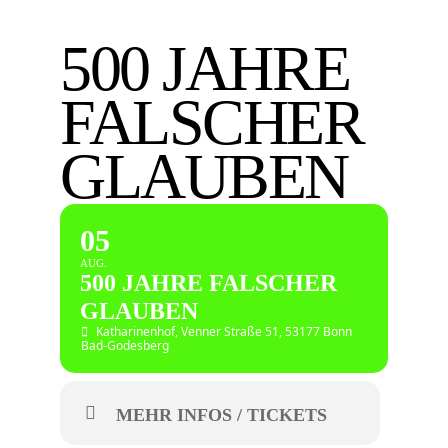
500 JAHRE
FALSCHER
GLAUBEN
05
AUG.
500 JAHRE FALSCHER
GLAUBEN
Katharinenhof
, Venner Straße 51, 53177 Bonn
Bad-Godesberg
MEHR INFOS / TICKETS