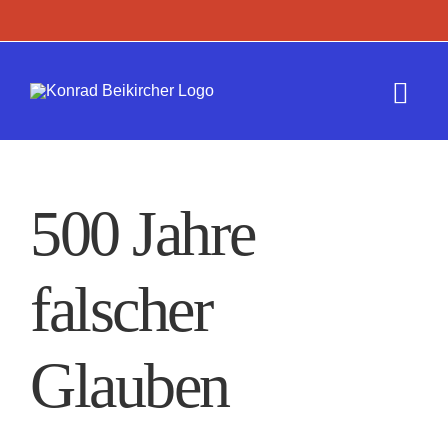
Zum
Inhalt
springen
Togg
Navi
Termine
500 Jahre
Werk
falscher
Presse
Kontakt
Glauben