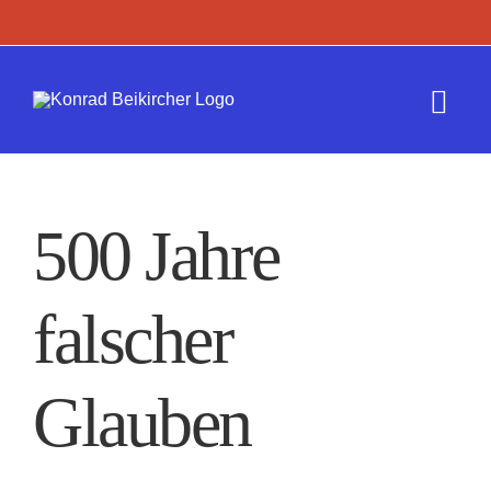
Zum
Inhalt
springen
Togg
Navi
Termine
500 Jahre
Werk
falscher
Presse
Kontakt
Glauben