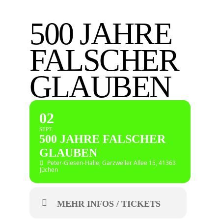
500 JAHRE
FALSCHER
GLAUBEN
02
SEPT.
500 JAHRE FALSCHER
GLAUBEN
Peter-Giesen-Halle
, Garzweiler Allee 15, 41363
Jüchen
MEHR INFOS / TICKETS