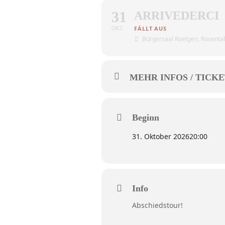
31
ARRIVEDERCI
OKT.
Bürgersaal Roetgen
, Rosenta
MEHR INFOS / TICKE
Beginn
31. Oktober 2026
20:00
Info
Abschiedstour!