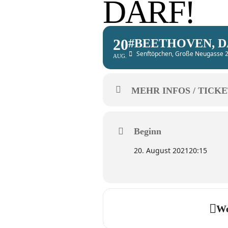
DARF!
20
#BEETHOVEN, D
Senftöpchen
, Große Neugasse 2
AUG.
MEHR INFOS / TICKE
Beginn
20. August 2021
20:15
We