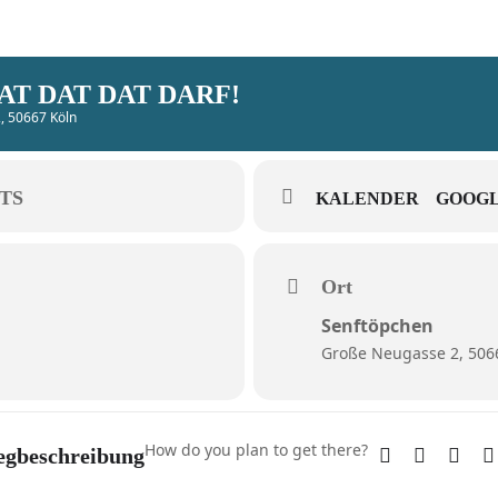
AT DAT DAT DARF!
, 50667 Köln
TS
KALENDER
GOOGL
Ort
Senftöpchen
Große Neugasse 2, 506
How do you plan to get there?
gbeschreibung