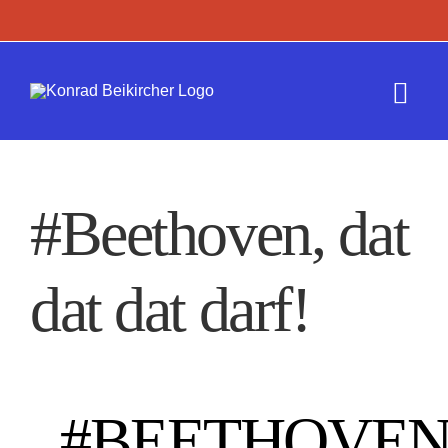
Zum
Inhalt
springen
Togg
Navi
Termine
#Beethoven, dat
Werk
dat dat darf!
Presse
Kontakt
#BEETHOVEN