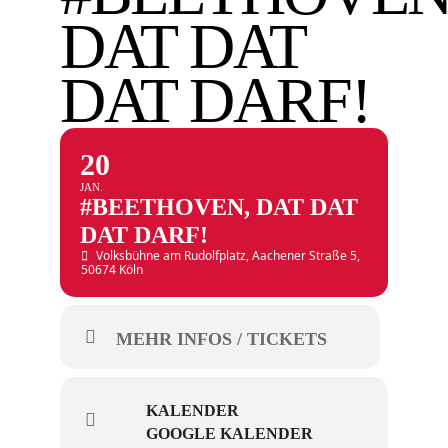
DAT DAT
DAT DARF!
20
JAN.
#BEETHOVEN, DAT DAT
DAT DARF!
Volksbühne am Rudolfplatz
, Aachener Straße 5,
50674 Köln
MEHR INFOS / TICKETS
KALENDER
GOOGLE KALENDER