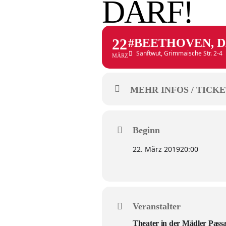
DARF!
22
#BEETHOVEN, D
Sanftwut
, Grimmaische Str. 2-4
MÄRZ
MEHR INFOS / TICKE
Beginn
22. März 2019
20:00
Veranstalter
Theater in der Mädler Pass