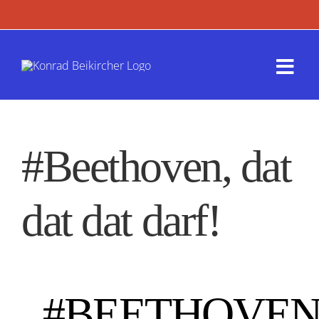
Zum
Inhalt
springen
Togg
Navi
Termin
#Beethoven, dat
Werk
Presse
dat dat darf!
Kontak
#BEETHOVEN