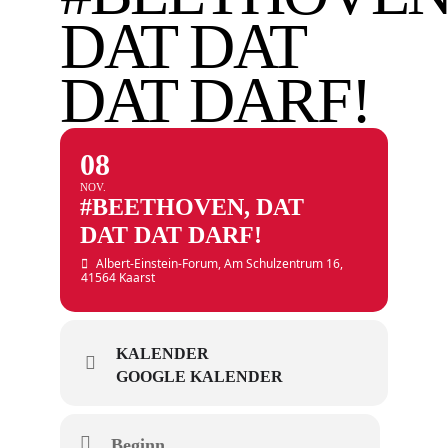
DAT DAT
DAT DARF!
08
NOV.
#BEETHOVEN, DAT
DAT DAT DARF!
Albert-Einstein-Forum
, Am Schulzentrum 16,
41564 Kaarst
KALENDER
GOOGLE KALENDER
Beginn