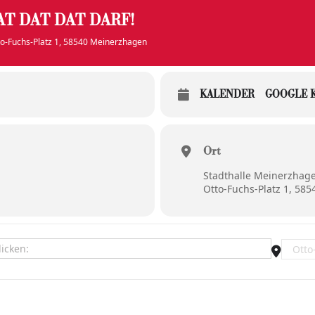
T DAT DAT DARF!
tto-Fuchs-Platz 1, 58540 Meinerzhagen
KALENDER
GOOGLE 
Ort
Stadthalle Meinerzhag
Otto-Fuchs-Platz 1, 58
- #Beethoven, dat dat dat darf! []
Destina