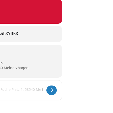
KALENDER
en
540 Meinerzhagen
tion Address - #Beethoven, dat dat dat darf! []