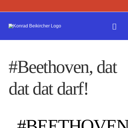
Zum
Inhalt
springen
Togg
Navi
Termine
#Beethoven, dat
Werk
dat dat darf!
Presse
Kontakt
#BEETHOVEN