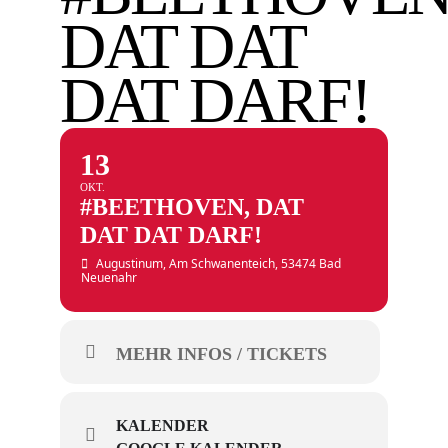
DAT DAT
DAT DARF!
13
OKT.
#BEETHOVEN, DAT
DAT DAT DARF!
Augustinum
, Am Schwanenteich, 53474 Bad
Neuenahr
MEHR INFOS / TICKETS
KALENDER