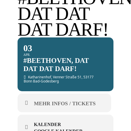
DAT DAT
DAT DARF!
03
APR.
#BEETHOVEN, DAT
DAT DAT DARF!
Katharinenhof
, Venner Straße 51, 53177
Bonn Bad-Godesberg
MEHR INFOS / TICKETS
KALENDER