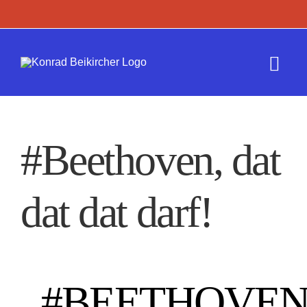
Zum
Inhalt
springen
Togg
Navi
Termine
#Beethoven, dat
Werk
dat dat darf!
Presse
Kontakt
#BEETHOVEN