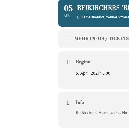
05
BEIKIRCHERS "B
APR.
Katharinenhof
, Venner Straß
MEHR INFOS / TICKETS
Beginn
5. April 2021
18:00
Info
Beikirchers Herzstücke, Hig