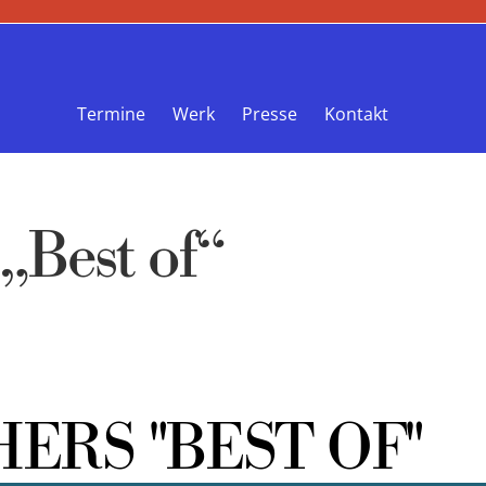
Termine
Werk
Presse
Kontakt
„Best of“
ERS "BEST OF"