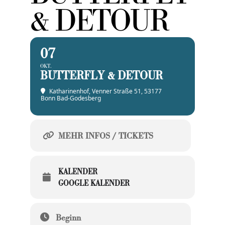
& DETOUR
07
OKT.
BUTTERFLY & DETOUR
Katharinenhof
, Venner Straße 51, 53177
Bonn Bad-Godesberg
MEHR INFOS / TICKETS
KALENDER
GOOGLE KALENDER
Beginn