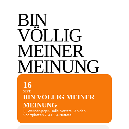
BIN
VÖLLIG
MEINER
MEINUNG
16
SEPT.
BIN VÖLLIG MEINER
MEINUNG
Werner-Jäger-Halle Nettetal
, An den
Sportplätzen 7, 41334 Nettetal