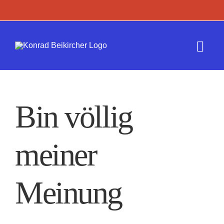
Zum
Inhalt
springen
Togg
Navi
Termine
Bin völlig
Werk
meiner
Presse
Kontakt
Meinung