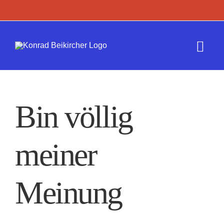
Zum
Inhalt
springen
Togg
Navi
Termine
Bin völlig
Werk
meiner
Presse
Kontakt
Meinung