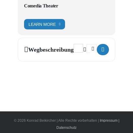
Comedia Theater
LEARN MORE
Address - Bin völlig meiner M
Destination Address - B
Wegbeschreibung
© 2026 Konrad Beikircher | Alle Rechte vorbehalten |
Impressum |
Datenschutz