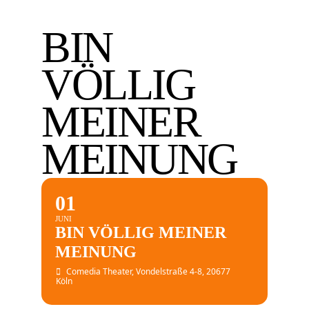
BIN
VÖLLIG
MEINER
MEINUNG
01
JUNI
BIN VÖLLIG MEINER
MEINUNG
Comedia Theater
, Vondelstraße 4-8, 20677
Köln