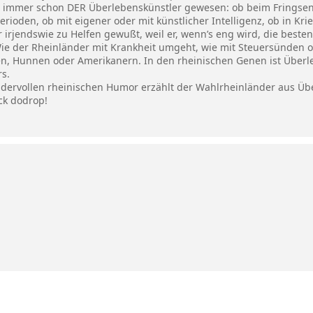
d immer schon DER Überlebenskünstler gewesen: ob beim Fringsen
ioden, ob mit eigener oder mit künstlicher Intelligenz, ob in Krie
irjendswie zu Helfen gewußt, weil er, wenn’s eng wird, die besten 
Wie der Rheinländer mit Krankheit umgeht, wie mit Steuersünden 
len, Hunnen oder Amerikanern. In den rheinischen Genen ist Über
rs.
ervollen rheinischen Humor erzählt der Wahlrheinländer aus Üb
ck dodrop!