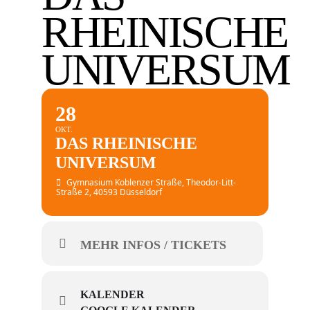
RHEINISCHE
UNIVERSUM
28
OKT.
DAS RHEINISCHE
UNIVERSUM
Gymnasium Koblenzer Straße
, Theodor-Litt-
Straße 2, 40593 Düsseldorf
MEHR INFOS / TICKETS
KALENDER