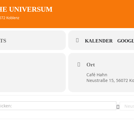
HE UNIVERSUM
6072 Koblenz
TS
KALENDER
GOOGL
Ort
Café Hahn
Neustraße 15, 56072 K
- Das Rheinische Universum []
Destina