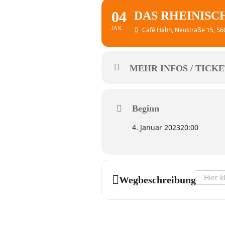
04
DAS RHEINISC
JAN.
Café Hahn
, Neustraße 15, 5
MEHR INFOS / TICKE
Beginn
4. Januar 2023
20:00
Address 
Wegbeschreibung