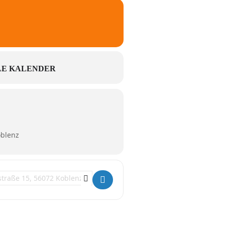
E KALENDER
oblenz
tion Address - Das Rheinische Universum []