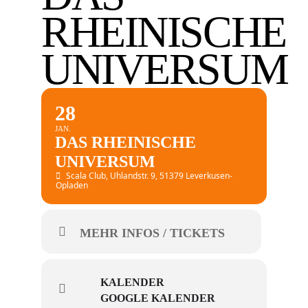
RHEINISCHE
UNIVERSUM
28
JAN.
DAS RHEINISCHE
UNIVERSUM
Scala Club
, Uhlandstr. 9, 51379 Leverkusen-
Opladen
MEHR INFOS / TICKETS
KALENDER
GOOGLE KALENDER