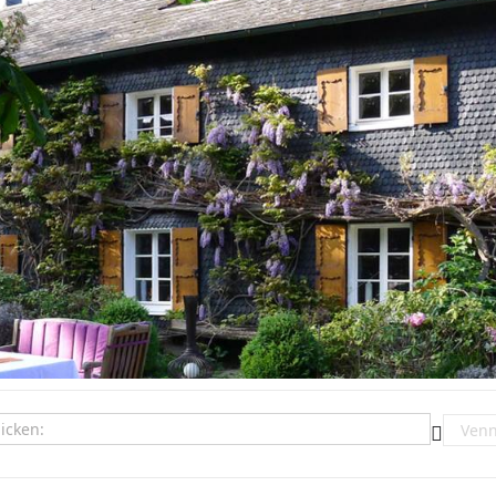
- Hommage: am Schönsten isset wenn et schön es []
Destin