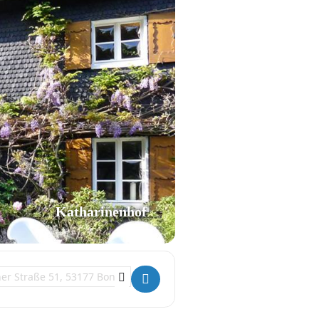
Katharinenhof
ation Address - Hommage: am Schönsten isset wenn et schön es []