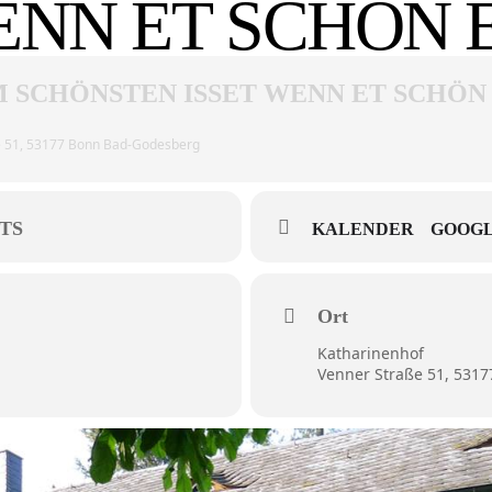
ENN ET SCHÖN 
SCHÖNSTEN ISSET WENN ET SCHÖN
e 51, 53177 Bonn Bad-Godesberg
TS
KALENDER
GOOGL
Ort
Katharinenhof
Venner Straße 51, 531