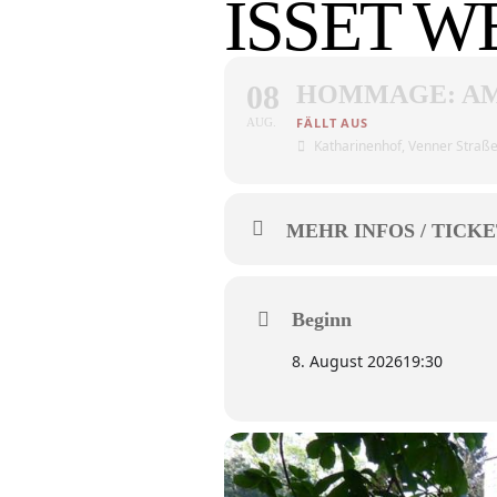
ISSET W
08
HOMMAGE: AM 
AUG.
Katharinenhof
, Venner Straß
MEHR INFOS / TICKE
Beginn
8. August 2026
19:30