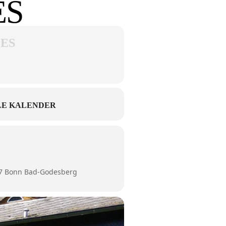
ES
 ES
E KALENDER
77 Bonn Bad-Godesberg