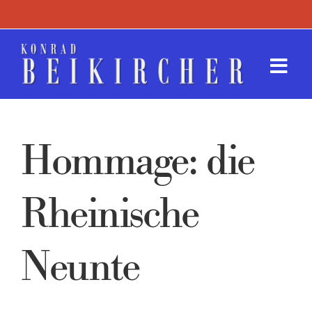
Zum
Inhalt
springen
Togg
Navi
Termin
Hommage: die
Werk
Presse
Rheinische
Kontak
Neunte